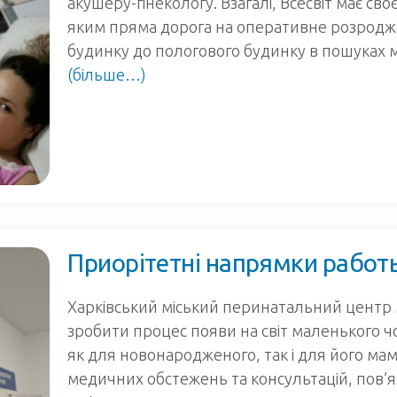
акушеру-гінекологу. Взагалі, Всесвіт має св
яким пряма дорога на оперативне розродже
будинку до пологового будинку в пошуках м
(більше…)
Приорітетні напрямки рабо
Харківський міський перинатальний центр м
зробити процес появи на світ маленького 
як для новонародженого, так і для його ма
медичних обстежень та консультацій, пов’яз