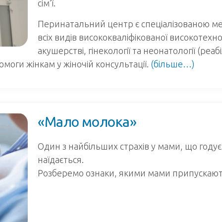
сім’ї.
Перинатальний центр є спеціалізованою м
всіх видів висококваліфікованої високотехн
акушерстві, гінекології та неонатології (реаб
моги жінкам у жіночій консультації.
(більше…)
«Мало молока»
Один з найбільших страхів у мами, що годує
наїдається.
Розберемо ознаки, якими мами припускают