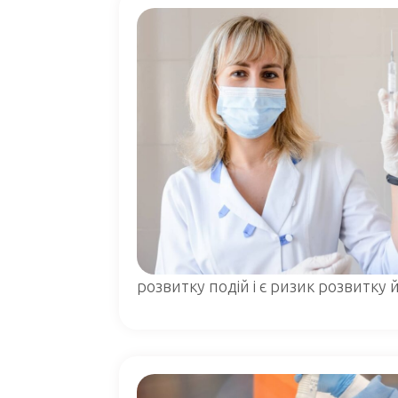
розвитку подій і є ризик розвитку йо