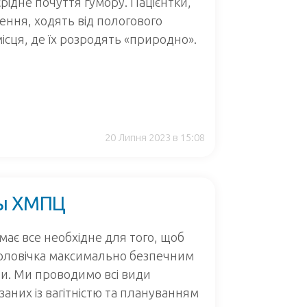
оєрідне почуття гумору. Пацієнтки,
ння, ходять від пологового
ісця, де їх розродять «природно».
20 Липня 2023 в 15:08
ты ХМПЦ
ає все необхідне для того, щоб
чоловічка максимально безпечним
ми. Ми проводимо всі види
аних із вагітністю та плануванням