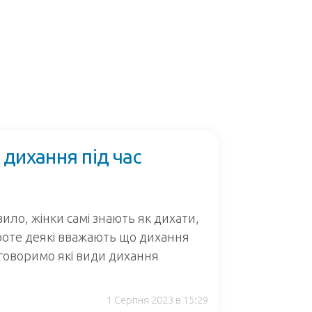
 дихання під час
вило, жінки самі знають як дихати,
Проте деякі вважають що дихання
бговоримо які види дихання
1 Серпня 2023 в 15:29