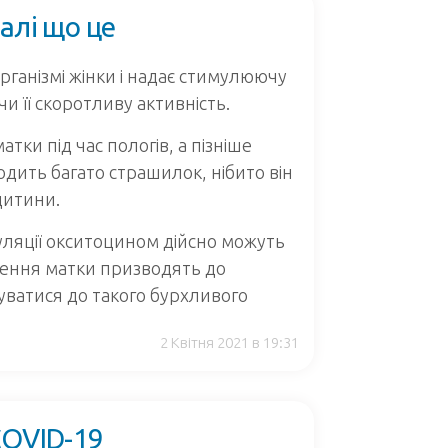
алі що це
рганізмі жінки і надає стимулюючу
и її скоротливу активність. ⠀ ⠀
тки під час пологів, а пізніше
одить багато страшилок, нібито він
дитини.
уляції окситоцином дійсно можуть
чення матки призводять до
уватися до такого бурхливого
2 Квітня 2021 в 19:31
COVID-19