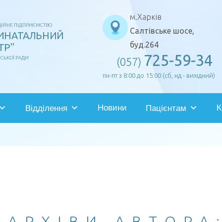
м.Харків
ІЙНЕ ПІДПРИЄМСТВО
Салтівське шосе,
РИНАТАЛЬНИЙ
буд.264
ТР"
725-59-34
ІСЬКОЇ РАДИ
(057)
пн-пт з 8:00 до 15:00 (сб, нд - вихідний)
Новини
К
Відділення
Пацієнтам
АРХІВИ АВТОРА