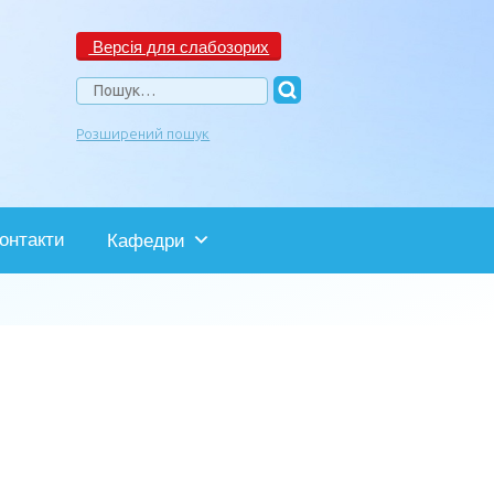
Версія для слабозорих
Пошук:
Розширений пошук
онтакти
Кафедри
: