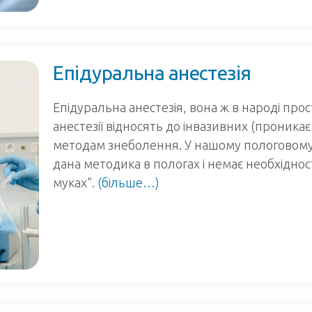
Епідуральна анестезія
Епідуральна анестезія, вона ж в народі про
анестезії відносять до інвазивних (проник
методам знеболення. У нашому пологовому
дана методика в пологах і немає необхідно
муках”.
(більше…)