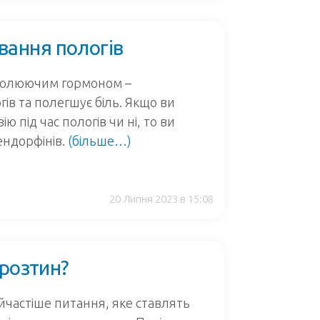
ання пологів
болюючим гормоном –
гів та полегшує біль. Якщо ви
ю під час пологів чи ні, то ви
ендорфінів.
(більше…)
20 Липня 2023 в 15:08
 розтин?
йчастіше питання, яке ставлять