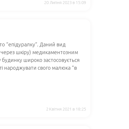
20 Липня 2023 в 15:09
сто “епідуралку”. Даний вид
ає через шкіру) медикаментозним
 будинку широко застосовується
сті народжувати свого малюка “в
2 Квітня 2021 в 18:25