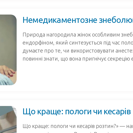
Немедикаментозне знеболюв
Природа нагородила жінок особливим зне
ендорфіном, який синтезується під час поло
думаєте про те, чи використовувати анестезі
повинні знати, що вона пригнічує секрецію 
Що краще: пологи чи кесарів
Що краще: пологи чи кесарів розтин?» — на