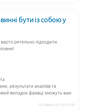
овинні бути із собою у
і варто ретельно підходити.
оловне!
рта
саме, результати аналізів та
овий випадок фахівці зможуть вам
20 Липня 2023 в 15:08