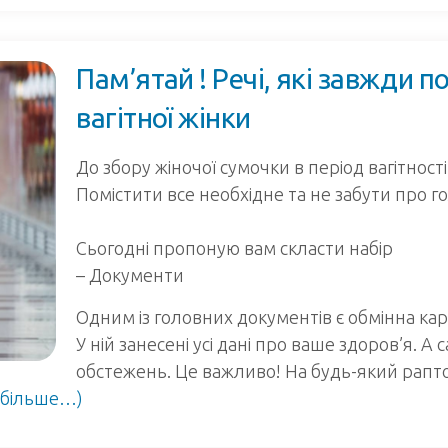
Пам’ятай ! Речі, які завжди п
вагітної жінки
До збору жіночої сумочки в період вагітност
Помістити все необхідне та не забути про г
⠀
Сьогодні пропоную вам скласти набір ⠀
– Документи
Одним із головних документів є обмінна ка
У ній занесені усі дані про ваше здоров’я. А 
обстежень. Це важливо! На будь-який рапт
(більше…)