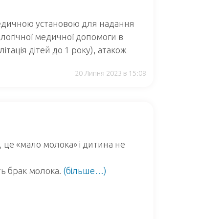
едичною установою для надання
ологічної медичної допомоги в
ілітація дітей до 1 року), атакож
20 Липня 2023 в 15:08
, це «мало молока» і дитина не
ь брак молока.
(більше…)