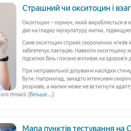
Страшний чи окситоцин і взаг
Окситоцин – гормон, який виробляється в о
дію на гладку мускулатуру матки, підвищуюч
Саме окситоцин сприяє скороченню м’язів ма
забезпечує лактацію. Навколо окситоцину х
підсилює біль і погано впливає на здоров’я 
При неправильної дозуванні наслідки стим
бути. Наприклад, занадто інтенсивні скоро
розривів, а малюк може не встигнути адапт
го гіпоксії.
(більше…)
Мапа пунктів тестування на 