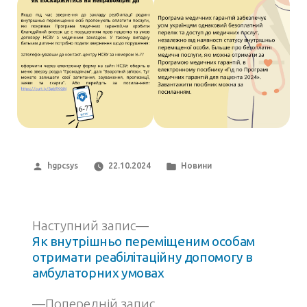
Написано
Опубліковано
hgpcsys
22.10.2024
Новини
автором
в
Наступний
Навігація
Наступний запис
запис:
Як внутрішньо переміщеним особам
записів
отримати реабілітаційну допомогу в
амбулаторних умовах
Попередній
Попередній запис